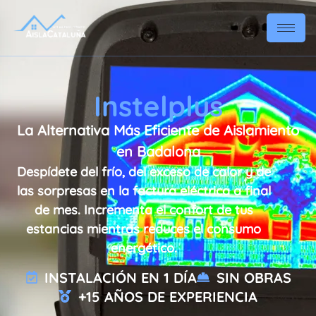
Instelplus
La Alternativa Más Eficiente de Aislamiento
en Badalona
Despídete del frío, del exceso de calor y de
las sorpresas en la factura eléctrica a final
de mes. Incrementa el confort de tus
estancias mientras reduces el consumo
energético.
INSTALACIÓN EN 1 DÍA
SIN OBRAS
+15 AÑOS DE EXPERIENCIA